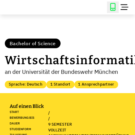
Bachelor of Science
Wirtschaftsinformati
an der Universität der Bundeswehr München
Sprache: Deutsch
1 Standort
1 Ansprechpartner
Auf einen Blick
START
/
BEWERBUNG BIS
/
DAUER
9 SEMESTER
STUDIENFORM
VOLLZEIT
ZULASSUNG