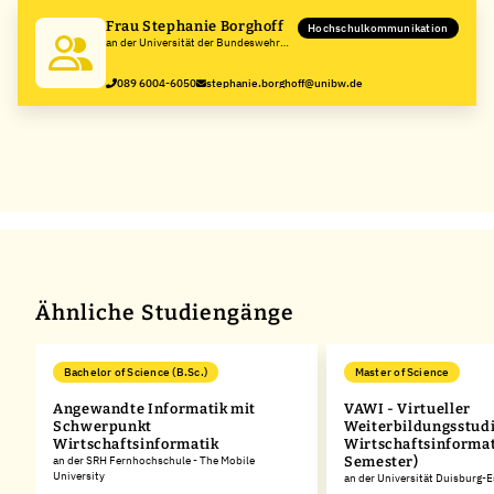
Frau Stephanie Borghoff
Hochschulkommunikation
an der Universität der Bundeswehr
München
089 6004-6050
stephanie.borghoff@unibw.de
Ähnliche Studiengänge
Bachelor of Science (B.Sc.)
Master of Science
Angewandte Informatik mit
VAWI - Virtueller
Schwerpunkt
Weiterbildungsstud
Wirtschaftsinformatik
Wirtschaftsinformat
an der SRH Fernhochschule - The Mobile
Semester)
University
an der Universität Duisburg-