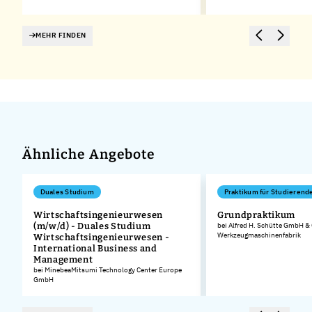
MEHR FINDEN
Ähnliche Angebote
Duales Studium
Praktikum für Studierend
,
Wirtschaftsingenieurwesen
Grundpraktikum
(m/w/d) - Duales Studium
bei Alfred H. Schütte GmbH &
Werkzeugmaschinenfabrik
Wirtschaftsingenieurwesen -
International Business and
Management
bei MinebeaMitsumi Technology Center Europe
GmbH