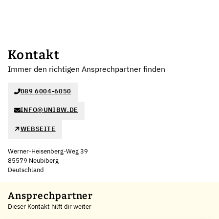
Kontakt
Immer den richtigen Ansprechpartner finden
089 6004-6050
INFO@UNIBW.DE
WEBSEITE
Werner-Heisenberg-Weg 39
85579 Neubiberg
Deutschland
Leaflet
|
©
OpenStreetMap
,
+
Ansprechpartner
Dieser Kontakt hilft dir weiter
−