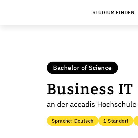
STUDIUM FINDEN
Bachelor of Science
Business IT
an der accadis Hochschul
Sprache: Deutsch
1 Standort