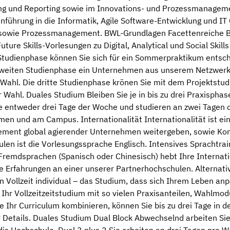
ing und Reporting sowie im Innovations- und Prozessmanageme
nführung in die Informatik, Agile Software-Entwicklung und IT
sowie Prozessmanagement. BWL-Grundlagen Facettenreiche B
ure Skills-Vorlesungen zu Digital, Analytical und Social Skill
 Studienphase können Sie sich für ein Sommerpraktikum entsc
 zweiten Studienphase ein Unternehmen aus unserem Netzwerk
r Wahl. Die dritte Studienphase krönen Sie mit dem Projektstu
Wahl. Duales Studium Bleiben Sie je in bis zu drei Praxispha
ie entweder drei Tage der Woche und studieren an zwei Tagen 
n und am Campus. Internationalität Internationalität ist ei
ment global agierender Unternehmen weitergeben, sowie Kom
n ist die Vorlesungssprache Englisch. Intensives Sprachtrain
n Fremdsprachen (Spanisch oder Chinesisch) hebt Ihre Internati
Erfahrungen an einer unserer Partnerhochschulen. Alternativ 
Vollzeit individual – das Studium, dass sich Ihrem Leben anpa
ich Ihr Vollzeitzeitstudium mit so vielen Praxisanteilen, Wah
e Ihr Curriculum kombinieren, können Sie bis zu drei Tage in 
r Details. Duales Studium Dual Block Abwechselnd arbeiten Sie