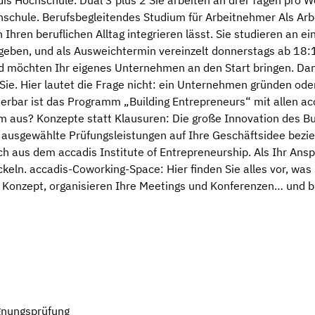
is Hochschule. Dual 3 plus 2 Sie arbeiten an drei Tagen pro
schule. Berufsbegleitendes Studium für Arbeitnehmer Als Arb
 Ihren beruflichen Alltag integrieren lässt. Sie studieren an 
geben, und als Ausweichtermin vereinzelt donnerstags ab 18:15 
nd möchten Ihr eigenes Unternehmen an den Start bringen. Da
 Sie. Hier lautet die Frage nicht: ein Unternehmen gründen ode
erbar ist das Programm „Building Entrepreneurs“ mit allen ac
aus? Konzepte statt Klausuren: Die große Innovation des B
m ausgewählte Prüfungsleistungen auf Ihre Geschäftsidee bez
ch aus dem accadis Institute of Entrepreneurship. Als Ihr Ans
ickeln. accadis-Coworking-Space: Hier finden Sie alles vor, wa
m Konzept, organisieren Ihre Meetings und Konferenzen… und 
gnungsprüfung