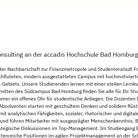
Consulting an der accadis Hochschule Bad Hombur
er Nachbarschaft zur Finanzmetropole und Studentenstadt Fra
hfluteten, modern ausgestatteten Campus mit hochmotiviert
-Gebiets. Unsere Studierenden lernen mit einer steilen Lernkur
itten des Südcampus Bad Homburg finden Sie alle für Ihr Stu
mmer ein offenes Ohr für studentische Anliegen. Die Dozente
Absolventen starten mit geschultem Denken und solidem Rüstz
it analytischen Fähigkeiten, sozialer, rhetorischer und digita
nd führen Mitarbeiter mit ausgeprägter Menschenkenntnis. Bu
trategische Diskussionen im Top-Management. Im Studiengang B
ttenreiche Positionen im agilen Projektmanagement an der Schni