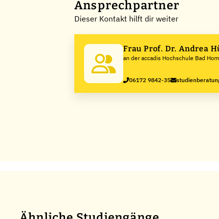
Ansprechpartner
Dieser Kontakt hilft dir weiter
Frau Prof. Dr. Andrea 
an der accadis Hochschule Bad Ho
06172 9842-35
studienberatu
Ähnliche Studiengänge