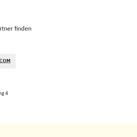
tner finden
.COM
ng 4