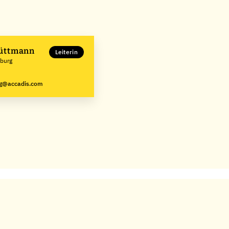
Hüttmann
Leiterin
mburg
ng@accadis.com