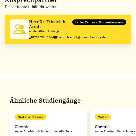
Ansprechpartner
Dieser Kontakt hilft dir weiter
−
Herr Dr. Friedrich
Leiter Zentrale Studienberatung
Arndt
an der Albert-Ludwigs-
Universität Freiburg im
0761 203-4464
friedrich.arndt@zv.uni-freiburg.de
Breisgau
Ähnliche Studiengänge
Master of Science
Master
Chemie
Chemie
an der Friedrich-Schiller-Universität Jena
an der Eberhard Karls Univers