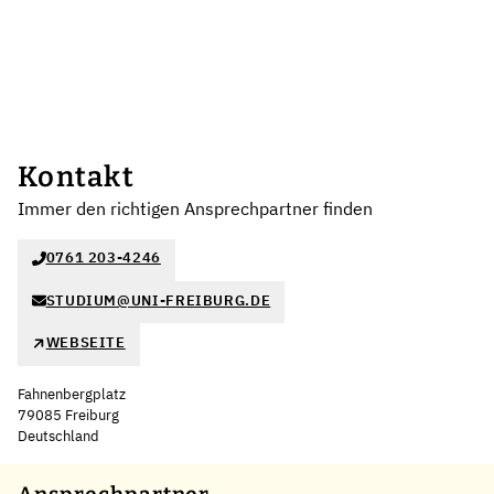
Kontakt
Immer den richtigen Ansprechpartner finden
0761 203-4246
STUDIUM@UNI-FREIBURG.DE
WEBSEITE
Fahnenbergplatz
79085 Freiburg
Deutschland
Leaflet
|
©
OpenStreetMap
,
+