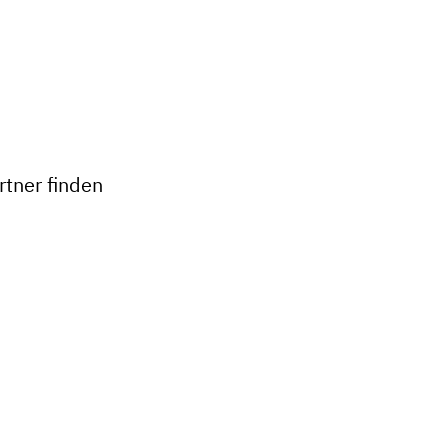
+
−
tner finden