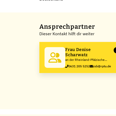
Ansprechpartner
Dieser Kontakt hilft dir weiter
Frau Denise
Scharwatz
an der Rheinland-Pfälzische
Technische Universität
0631 205 5252
zsb@rptu.de
Kaiserslautern-Landau