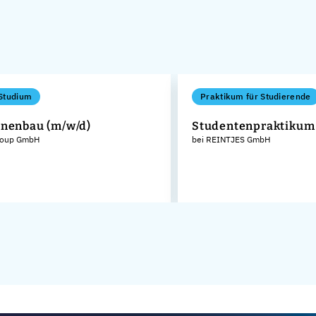
Studium
Praktikum für Studierende
nenbau (m/w/d)
Studentenpraktikum
roup GmbH
bei REINTJES GmbH