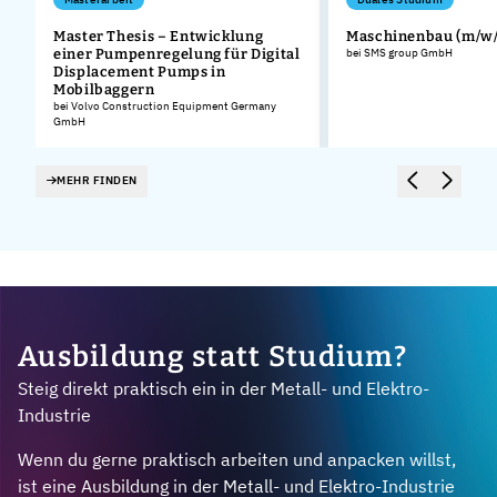
Master Thesis – Entwicklung
Maschinenbau (m/w/
einer Pumpenregelung für Digital
bei SMS group GmbH
Displacement Pumps in
Mobilbaggern
bei Volvo Construction Equipment Germany
GmbH
MEHR FINDEN
Ausbildung statt Studium?
Steig direkt praktisch ein in der Metall- und Elektro-
Industrie
Wenn du gerne praktisch arbeiten und anpacken willst,
ist eine Ausbildung in der Metall- und Elektro-Industrie