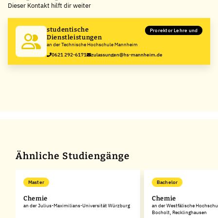
Dieser Kontakt hilft dir weiter
−
studentische
Prorektor Lehre und
Dienstleistungen
an der Technische Hochschule Mannheim
0621 292-6171
zulassungen@hs-mannheim.de
Ähnliche Studiengänge
Master
Bachelor
e
Chemie
Chemie
an der Julius-Maximilians-Universität Würzburg
an der Westfälische Hochschu
Bocholt, Recklinghausen