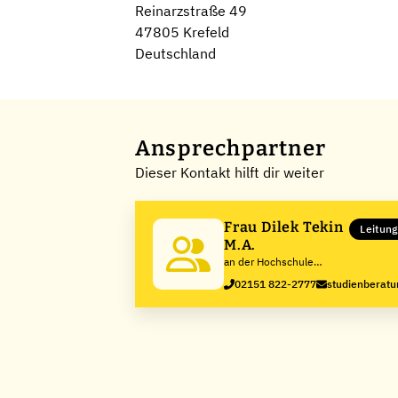
Reinarzstraße 49
47805 Krefeld
Deutschland
Ansprechpartner
Dieser Kontakt hilft dir weiter
Frau Dilek Tekin
Leitung
M.A.
an der Hochschule
Niederrhein
02151 822-2777
studienberatu