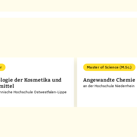
r
Master of Science (M.Sc.)
logie der Kosmetika und
Angewandte Chemie
ittel
an der Hochschule Niederrhein
chnische Hochschule Ostwestfalen-Lippe