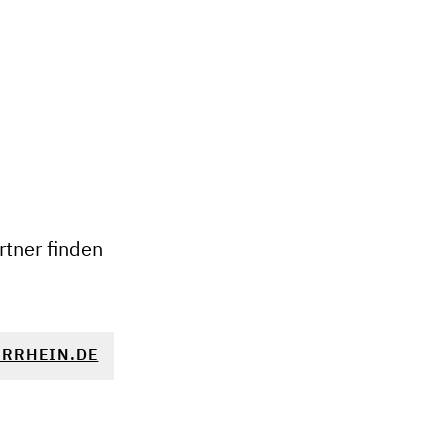
+
−
tner finden
RRHEIN.DE