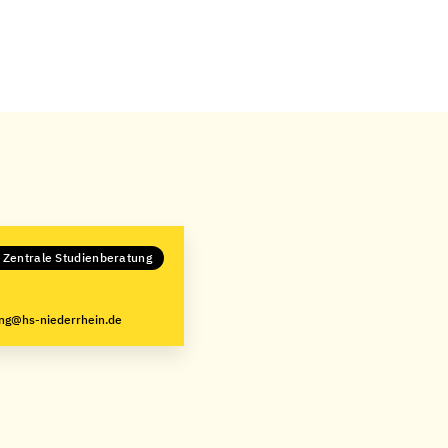
 Zentrale Studienberatung
ng@hs-niederrhein.de