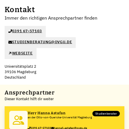
Kontakt
Immer den richtigen Ansprechpartner finden
0391 67-57103
STUDIENBERATUNG@OVGU.DE
WEBSEITE
Universitätsplatz 2
39106 Magdeburg
Deutschland
Leaflet
|
©
OpenStreetMap
,
+
Ansprechpartner
Dieser Kontakt hilft dir weiter
−
Herr Hanna Astafan
Studienberater
an der Otto-von-Guericke-Universität Magdeburg
0391 67-57103
hanna1.astafan@ovgu.de