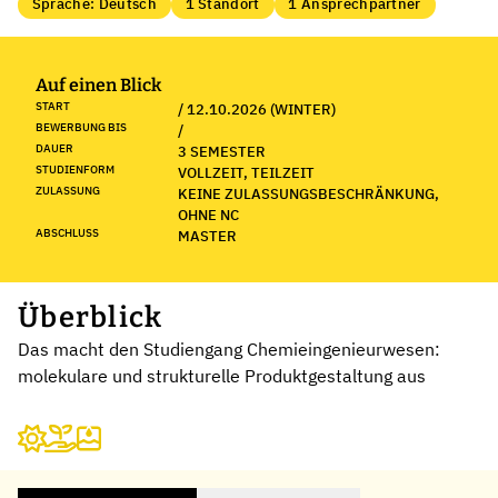
Sprache: Deutsch
1 Standort
1 Ansprechpartner
Auf einen Blick
START
/ 12.10.2026 (WINTER)
BEWERBUNG BIS
/
DAUER
3 SEMESTER
STUDIENFORM
VOLLZEIT, TEILZEIT
ZULASSUNG
KEINE ZULASSUNGSBESCHRÄNKUNG,
OHNE NC
ABSCHLUSS
MASTER
Überblick
Das macht den Studiengang Chemieingenieurwesen:
molekulare und strukturelle Produktgestaltung aus