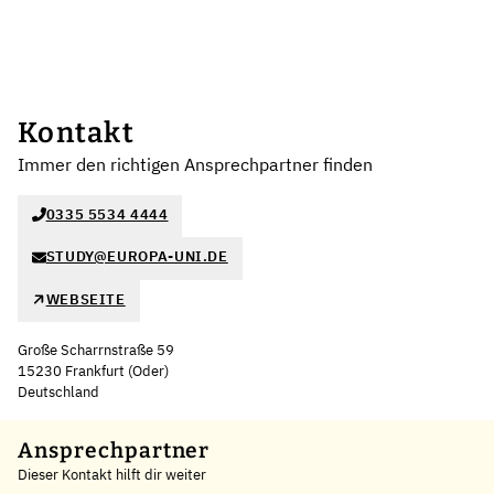
Kontakt
Immer den richtigen Ansprechpartner finden
0335 5534 4444
STUDY@EUROPA-UNI.DE
WEBSEITE
Große Scharrnstraße 59
15230 Frankfurt (Oder)
Deutschland
Leaflet
|
©
OpenStreetMap
,
+
Ansprechpartner
Dieser Kontakt hilft dir weiter
−