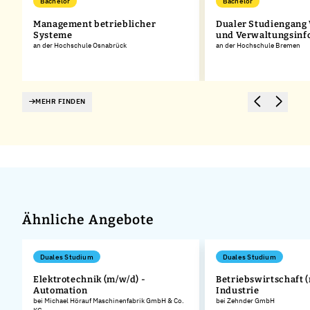
Bachelor
Bachelor
Management betrieblicher
Dualer Studiengang 
Systeme
und Verwaltungsinf
an der Hochschule Osnabrück
an der Hochschule Bremen
MEHR FINDEN
Ähnliche Angebote
Duales Studium
Duales Studium
Elektrotechnik (m/w/d) -
Betriebswirtschaft (
Automation
Industrie
bei Michael Hörauf Maschinenfabrik GmbH & Co.
bei Zehnder GmbH