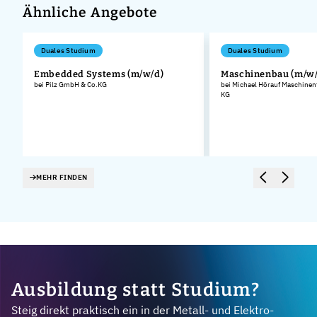
Ähnliche Angebote
Duales Studium
Duales Studium
Embedded Systems (m/w/d)
Maschinenbau (m/w/
bei Pilz GmbH & Co.KG
bei Michael Hörauf Maschinen
KG
MEHR FINDEN
Ausbildung statt Studium?
Steig direkt praktisch ein in der Metall- und Elektro-