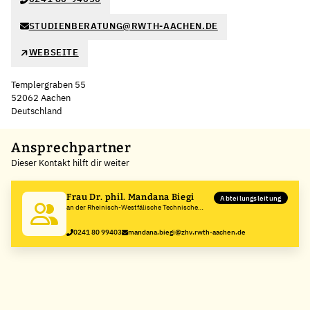
STUDIENBERATUNG@RWTH-AACHEN.DE
WEBSEITE
Templergraben 55
52062 Aachen
Deutschland
Leaflet
|
©
OpenStreetMap
,
+
Ansprechpartner
Dieser Kontakt hilft dir weiter
−
Frau Dr. phil. Mandana Biegi
Abteilungsleitung
an der Rheinisch-Westfälische Technische
Hochschule Aachen
0241 80 99403
mandana.biegi@zhv.rwth-aachen.de