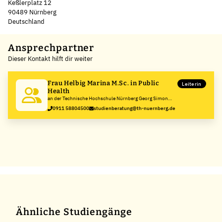
Keßlerplatz 12
90489 Nürnberg
Deutschland
Leaflet
|
©
OpenStreetMap
,
+
Ansprechpartner
Dieser Kontakt hilft dir weiter
−
Frau Helbig Marina M.Sc. in Public
Leiterin
Health
an der Technische Hochschule Nürnberg Georg Simon
Ohm
0911 58804500
studienberatung@th-nuernberg.de
Ähnliche Studiengänge