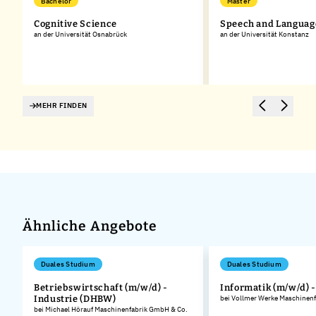
Bachelor
Master
Cognitive Science
Speech and Languag
g
an der Universität Osnabrück
an der Universität Konstanz
MEHR FINDEN
Ähnliche Angebote
Duales Studium
Duales Studium
Betriebswirtschaft (m/w/d) -
Informatik (m/w/d) 
Industrie (DHBW)
bei Vollmer Werke Maschinen
bei Michael Hörauf Maschinenfabrik GmbH & Co.