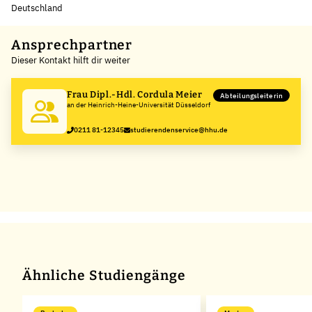
Deutschland
Leaflet
|
©
OpenStreetMap
,
+
Ansprechpartner
Dieser Kontakt hilft dir weiter
−
Frau Dipl.-Hdl. Cordula Meier
Abteilungsleiterin
an der Heinrich-Heine-Universität Düsseldorf
0211 81-12345
studierendenservice@hhu.de
Ähnliche Studiengänge