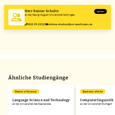
−
Herr Rainer Schultz
Leiter
an der Georg-August-Universität Göttingen
0551 39-22222
infoline-studium@uni-goettingen.de
Ähnliche Studiengänge
Master of Science
Bachelor of Arts
Language Science and Technology
Computerlinguistik
an der Universität des Saarlandes
an der Universität Stuttgart