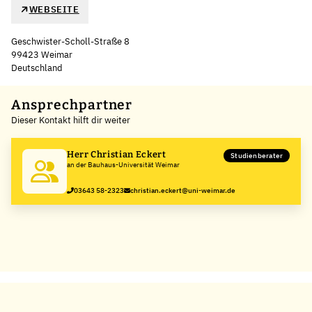
WEBSEITE
Geschwister-Scholl-Straße 8
99423 Weimar
Deutschland
Leaflet
|
©
OpenStreetMap
,
+
Ansprechpartner
Dieser Kontakt hilft dir weiter
−
Herr Christian Eckert
Studienberater
an der Bauhaus-Universität Weimar
03643 58-2323
christian.eckert@uni-weimar.de