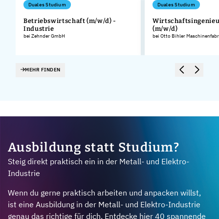
Duales Studium
Duales Studium
Betriebswirtschaft (m/w/d) -
Wirtschaftsingenie
Industrie
(m/w/d)
bei Zehnder GmbH
bei Otto Bihler Maschinenfa
MEHR FINDEN
Ausbildung statt Studium?
Steig direkt praktisch ein in der Metall- und Elektro-
Industrie
Wenn du gerne praktisch arbeiten und anpacken willst,
ist eine Ausbildung in der Metall- und Elektro-Industrie
genau das richtige für dich. Entdecke hier 40 spannende