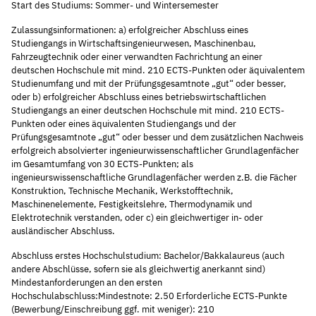
Start des Studiums: Sommer- und Wintersemester
Zulassungsinformationen: a) erfolgreicher Abschluss eines
Studiengangs in Wirtschaftsingenieurwesen, Maschinenbau,
Fahrzeugtechnik oder einer verwandten Fachrichtung an einer
deutschen Hochschule mit mind. 210 ECTS-Punkten oder äquivalentem
Studienumfang und mit der Prüfungsgesamtnote „gut“ oder besser,
oder b) erfolgreicher Abschluss eines betriebswirtschaftlichen
Studiengangs an einer deutschen Hochschule mit mind. 210 ECTS-
Punkten oder eines äquivalenten Studiengangs und der
Prüfungsgesamtnote „gut“ oder besser und dem zusätzlichen Nachweis
erfolgreich absolvierter ingenieurwissenschaftlicher Grundlagenfächer
im Gesamtumfang von 30 ECTS-Punkten; als
ingenieurswissenschaftliche Grundlagenfächer werden z.B. die Fächer
Konstruktion, Technische Mechanik, Werkstofftechnik,
Maschinenelemente, Festigkeitslehre, Thermodynamik und
Elektrotechnik verstanden, oder c) ein gleichwertiger in- oder
ausländischer Abschluss.
Abschluss erstes Hochschulstudium: Bachelor/Bakkalaureus (auch
andere Abschlüsse, sofern sie als gleichwertig anerkannt sind)
Mindestanforderungen an den ersten
Hochschulabschluss:Mindestnote: 2.50 Erforderliche ECTS-Punkte
(Bewerbung/Einschreibung ggf. mit weniger): 210