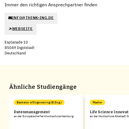
Immer den richtigen Ansprechpartner finden
INFO@THINK-ING.DE
WEBSEITE
Esplanade 10
85049 Ingolstadt
Deutschland
Leaflet
|
©
OpenStreetMap
,
+
−
Ähnliche Studiengänge
Bachelor of Engineering (B.Eng.)
Master
Datenmanagement
Life Science Innovat
an der Europäische Fernhochschule Hamburg
an der Hochschule Albstadt-