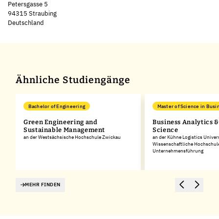
Petersgasse 5
94315 Straubing
Deutschland
Leaflet
|
©
OpenStreetMap
,
+
−
Ähnliche Studiengänge
Bachelor of Engineering
Master of Science in Busi
Green Engineering and
Business Analytics &
Sustainable Management
Science
an der Westsächsische Hochschule Zwickau
an der Kühne Logistics Univers
Wissenschaftliche Hochschule
Unternehmensführung
MEHR FINDEN