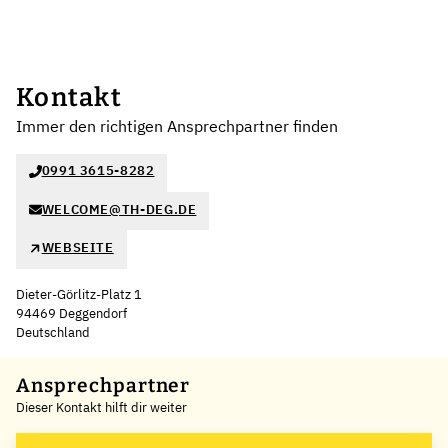
Kontakt
Immer den richtigen Ansprechpartner finden
0991 3615-8282
WELCOME@TH-DEG.DE
WEBSEITE
Dieter-Görlitz-Platz 1
94469 Deggendorf
Deutschland
Leaflet
|
©
OpenStreetMap
,
+
Ansprechpartner
Dieser Kontakt hilft dir weiter
−