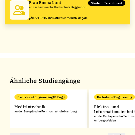
Frau Emma Lunt
Student Recruitment
an der Technische Hochschule Deggendorf
0991 3615-8282
welcome@th-deg.de
Ähnliche Studiengänge
Bachelor of Engineering (B.Eng.)
Bachelor of Engineering
Medizintechnik
Elektro- und
an der Europäische Fernhochschule Hamburg
Informationstechni
an der Ostbayerische Technis
Amberg-Weiden