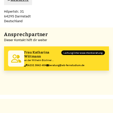
Hilpertstr. 31
64295 Darmstadt
Deutschland
Leaflet
|
©
OpenStreetMap
,
+
Ansprechpartner
Dieser Kontakt hilft dir weiter
−
Frau Katharina
Leitung Interessentenberatung
Wittmann
an der Wilhelm Büchner
Hochschule
06151 3842-404
beratung@wb-fernstudium.de