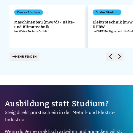
Duales Studium
Duales Studium
Maschinenbau (m/w/d) - Kälte-
Elektrotechnik (m/w/
und Klimatechnik
DHBW
bei Weiss Technik GmbH
bei WERMA Signaltechnik Gmb
MEHR FINDEN
Ausbildung statt Studium?
Steig direkt praktisch ein in der Metall- und Elektro-
Industrie
Wenn du gerne praktisch arbeiten und anpacken willst,