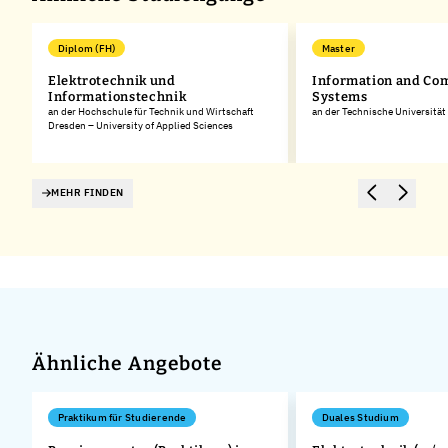
Diplom (FH)
Master
Elektrotechnik und
Information and Co
Informationstechnik
Systems
an der Hochschule für Technik und Wirtschaft
an der Technische Universitä
Dresden – University of Applied Sciences
MEHR FINDEN
Ähnliche Angebote
Praktikum für Studierende
Duales Studium