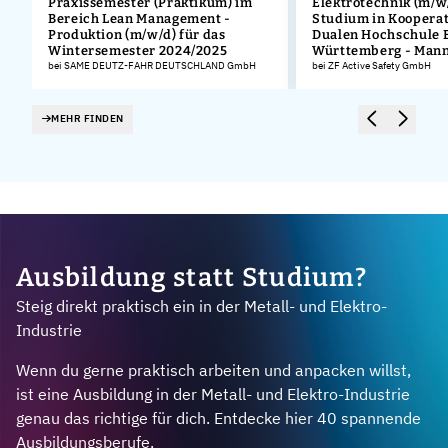
Praxissemester (Praktikum) im
Elektrotechnik (m/w/
Bereich Lean Management -
Studium in Kooperat
Produktion (m/w/d) für das
Dualen Hochschule 
Wintersemester 2024/2025
Württemberg - Man
bei SAME DEUTZ-FAHR DEUTSCHLAND GmbH
bei ZF Active Safety GmbH
MEHR FINDEN
Ausbildung statt Studium?
Steig direkt praktisch ein in der Metall- und Elektro-
Industrie
Wenn du gerne praktisch arbeiten und anpacken willst,
ist eine Ausbildung in der Metall- und Elektro-Industrie
genau das richtige für dich. Entdecke hier 40 spannende
Ausbildungsberufe.