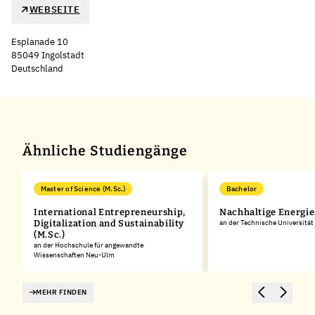
WEBSEITE
Esplanade 10
85049 Ingolstadt
Deutschland
Leaflet
|
©
OpenStreetMap
,
+
−
Ähnliche Studiengänge
Master of Science (M.Sc.)
Bachelor
In­ter­na­tio­nal En­tre­pre­neurship,
Nachhaltige Energi
,
Di­gi­ta­liza­t­i­on and Sustaina­bi­li­ty
an der Technische Universitä
(M.Sc.)
an der Hochschule für angewandte
Wissenschaften Neu-Ulm
MEHR FINDEN