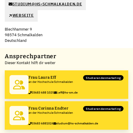
STUDIUM@HS-SCHMALKALDEN.DE
WEBSEITE
Blechhammer 9
98574 Schmalkalden
Deutschland
Leaflet
|
©
OpenStreetMap
,
+
Ansprechpartner
Dieser Kontakt hilft dir weiter
−
Frau Laura Eff
Studierendenmarketing
an der Hochschule Schmalkalden
03683 688 1025
l.eff@hs-sm.de
Frau Corinna Endter
Studierendenmarketing
an der Hochschule Schmalkalden
03683 6881024
studium@hs-schmalkalden.de