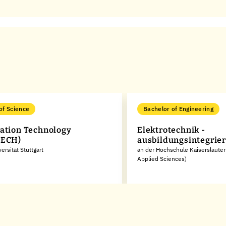
of Science
Bachelor of Engineering
ation Technology
Elektrotechnik -
TECH)
ausbildungsintegrier
ersität Stuttgart
an der Hochschule Kaiserslautern
Applied Sciences)