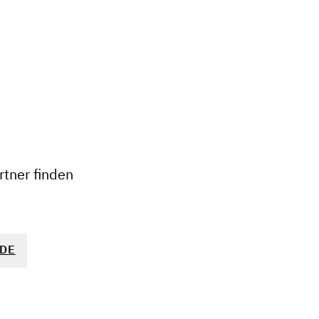
+
−
tner finden
DE