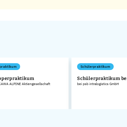
praktikum
Schülerpraktikum
pperpraktikum
Schülerpraktikum be
AWA ALPINE Aktiengesellschaft
bei psb intralogistics GmbH