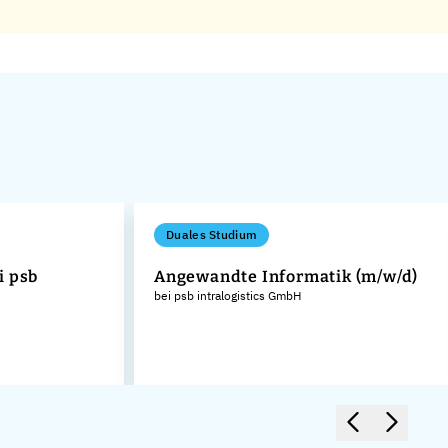
Duales Studium
i psb
Angewandte Informatik (m/w/d)
bei psb intralogistics GmbH