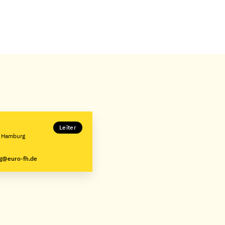
Leiter
e Hamburg
g@euro-fh.de