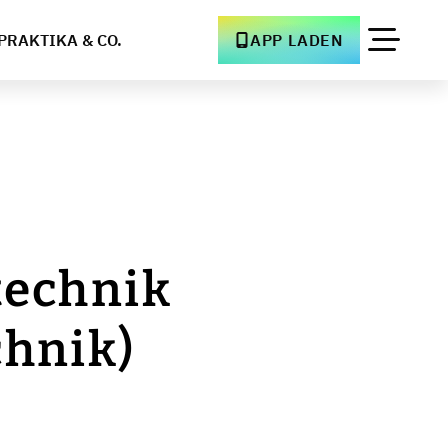
PRAKTIKA & CO.
APP LADEN
technik
chnik)