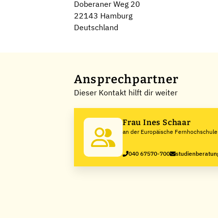
Doberaner Weg 20
22143 Hamburg
Deutschland
Ansprechpartner
Dieser Kontakt hilft dir weiter
Frau Ines Schaar
an der Europäische Fernhochschul
040 67570-700
studienberatun