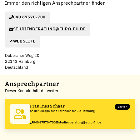
Immer den richtigen Ansprechpartner finden
040 67570-700
STUDIENBERATUNG@EURO-FH.DE
WEBSEITE
Doberaner Weg 20
22143 Hamburg
Deutschland
Leaflet
|
©
OpenStreetMap
,
+
Ansprechpartner
Dieser Kontakt hilft dir weiter
−
Frau Ines Schaar
Leiter
an der Europäische Fernhochschule Hamburg
040 67570-700
studienberatung@euro-fh.de