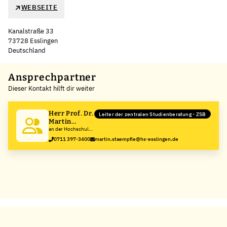
WEBSEITE
Kanalstraße 33
73728 Esslingen
Deutschland
Leaflet
|
©
OpenStreetMap
,
+
Ansprechpartner
Dieser Kontakt hilft dir weiter
−
Herr Prof. Dr.
Leiter der zentralen Studienberatung - ZSB
Martin
Stämpfle
an der Hochschule
Esslingen
0711 397-3400
martin.staempfle@hs-esslingen.de