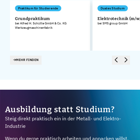
Praktikum für Studierende
Duales Studium
Grundpraktikum
Elektrotechnik (m/w
bei Alfred H. Schütte GmbH & Co. KG
bei SMS group GmbH
Werkzeugmaschinenfabrik
MEHR FINDEN
Ausbildung statt Studium?
Steig direkt praktisch ein in der Metall- und Elektro-
Industrie
Wenn du gerne praktisch arbeiten und anpacken willst,