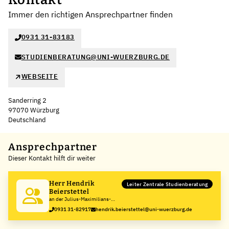
Immer den richtigen Ansprechpartner finden
0931 31-83183
STUDIENBERATUNG@UNI-WUERZBURG.DE
WEBSEITE
Sanderring 2
97070 Würzburg
Deutschland
Leaflet
|
©
OpenStreetMap
,
+
Ansprechpartner
Dieser Kontakt hilft dir weiter
−
Herr Hendrik
Leiter Zentrale Studienberatung
Beierstettel
an der Julius-Maximilians-
Universität Würzburg
0931 31-82917
hendrik.beierstettel@uni-wuerzburg.de