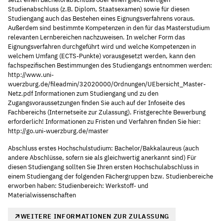
Studienabschluss (z.B. Diplom, Staatsexamen) sowie für diesen
Studiengang auch das Bestehen eines Eignungsverfahrens voraus.
Außerdem sind bestimmte Kompetenzen in den für das Masterstudium
relevanten Lernbereichen nachzuweisen. In welcher Form das
Eignungsverfahren durchgeführt wird und welche Kompetenzen in
welchem Umfang (ECTS-Punkte) vorausgesetzt werden, kann den
fachspezifischen Bestimmungen des Studiengangs entnommen werden:
http://www.uni-
wuerzburg.de/fileadmin/32020000/Ordnungen/UEbersicht_Master-
Netz.pdf Informationen zum Studiengang und zu den
Zugangsvoraussetzungen finden Sie auch auf der Infoseite des
Fachbereichs (Internetseite zur Zulassung). Fristgerechte Bewerbung
erforderlich! Informationen zu Fristen und Verfahren finden Sie hier:
http://go.uni-wuerzburg.de/master
Abschluss erstes Hochschulstudium: Bachelor/Bakkalaureus (auch
andere Abschlüsse, sofern sie als gleichwertig anerkannt sind) Für
diesen Studiengang sollten Sie Ihren ersten Hochschulabschluss in
einem Studiengang der folgenden Fächergruppen bzw. Studienbereiche
erworben haben: Studienbereich: Werkstoff- und
Materialwissenschaften
WEITERE INFORMATIONEN ZUR ZULASSUNG