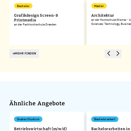
Bachelor
Master
Grafikdesign Screen-&
Architektur
Printmedia
an der Hochschule Wismar - Un
Sciences: Technology, Busine
an der Fachhochschule Dresden
MEHR FINDEN
Ähnliche Angebote
Duales Studium
Bachelorarbeit
Betriebswirtschaft (m/w/d)
Bachelorarbeiten in