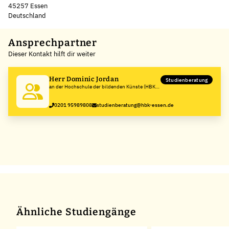
45257 Essen
Deutschland
Leaflet
|
©
OpenStreetMap
,
+
Ansprechpartner
Dieser Kontakt hilft dir weiter
−
Herr Dominic Jordan
Studienberatung
an der Hochschule der bildenden Künste (HBK)
Essen
0201 95989808
studienberatung@hbk-essen.de
Ähnliche Studiengänge