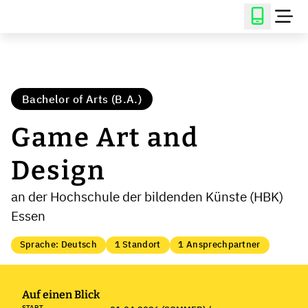
Bachelor of Arts (B.A.)
Game Art and
Design
an der Hochschule der bildenden Künste (HBK)
Essen
Sprache: Deutsch
1 Standort
1 Ansprechpartner
Auf einen Blick
START