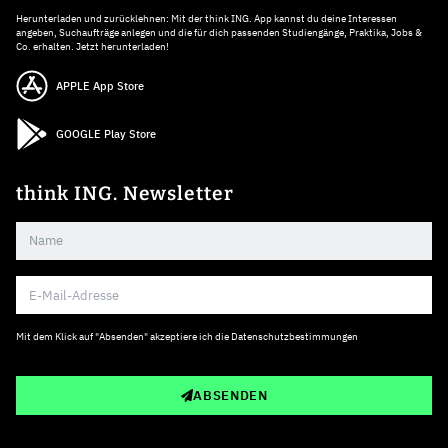
Herunterladen und zurücklehnen: Mit der think ING. App kannst du deine Interessen
angeben, Suchaufträge anlegen und die für dich passenden Studiengänge, Praktika, Jobs &
Co. erhalten. Jetzt herunterladen!
APPLE App Store
GOOGLE Play Store
think ING. Newsletter
Mit dem Klick auf "Absenden" akzeptiere ich die
Datenschutzbestimmungen
ABSENDEN