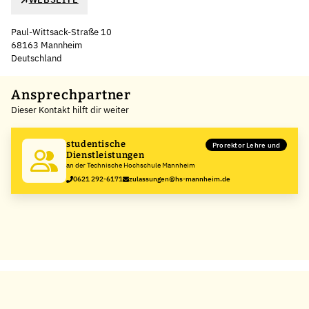
Paul-Wittsack-Straße 10
68163 Mannheim
Deutschland
Leaflet
|
©
OpenStreetMap
,
+
Ansprechpartner
Dieser Kontakt hilft dir weiter
−
studentische
Prorektor Lehre und
Dienstleistungen
an der Technische Hochschule Mannheim
0621 292-6171
zulassungen@hs-mannheim.de