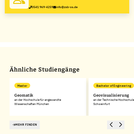
0541 969-4259
info@zsb-os.de
Ähnliche Studiengänge
Master
Bachelor of Engineering
Geomatik
Geovisualisierung
an der Hochschule für angewandte
an der Technische Hochschul
Wissenschaften München
Schweinfurt
MEHR FINDEN