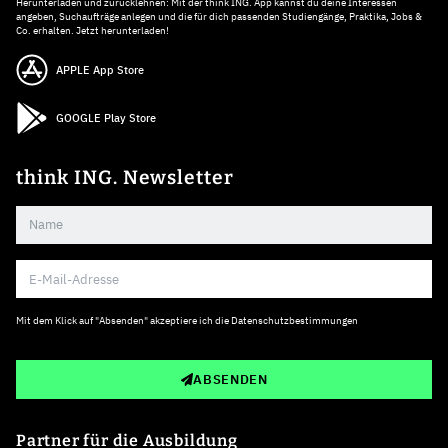
Herunterladen und zurücklehnen: Mit der think ING. App kannst du deine Interessen
angeben, Suchaufträge anlegen und die für dich passenden Studiengänge, Praktika, Jobs &
Co. erhalten. Jetzt herunterladen!
APPLE App Store
GOOGLE Play Store
think ING. Newsletter
Mit dem Klick auf "Absenden" akzeptiere ich die
Datenschutzbestimmungen
ABSENDEN
Partner für die Ausbildung