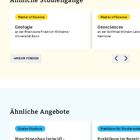
Ähnliche Studiengänge
Master of Science
Master of Science
Geologie
Geosciences
an der Rheinische Friedrich-Wilhelms-
an der Gottfried Wilhelm Leib
Universität Bonn
Hannover
MEHR FINDEN
Ähnliche Angebote
Duales Studium
Praktikum für Studierend
Maschinenbau (m/w/d) -
Praktikum im Bereic