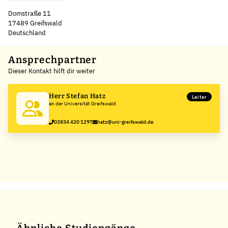
Domstraße 11
17489 Greifswald
Deutschland
Leaflet
|
©
OpenStreetMap
,
+
Ansprechpartner
Dieser Kontakt hilft dir weiter
−
Herr Stefan Hatz
Leiter
an der Universität Greifswald
03834 420 1297
hatz@uni-greifswald.de