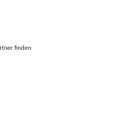
+
−
tner finden