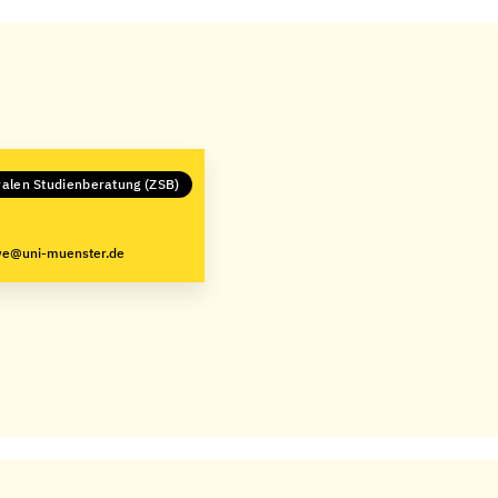
tralen Studienberatung (ZSB)
iwe@uni-muenster.de