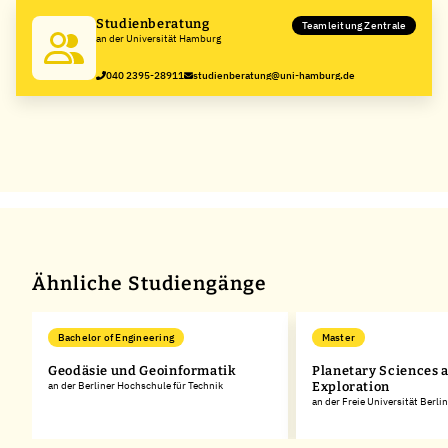
Studienberatung
Teamleitung Zentrale
an der Universität Hamburg
040 2395-28911
studienberatung@uni-hamburg.de
Ähnliche Studiengänge
Bachelor of Engineering
Master
Geodäsie und Geoinformatik
Planetary Sciences 
an der Berliner Hochschule für Technik
Exploration
an der Freie Universität Berlin