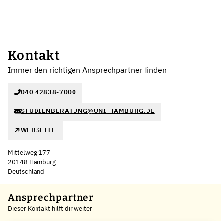
Kontakt
Immer den richtigen Ansprechpartner finden
040 42838-7000
STUDIENBERATUNG@UNI-HAMBURG.DE
WEBSEITE
Mittelweg 177
20148 Hamburg
Deutschland
Leaflet
|
©
OpenStreetMap
,
+
Ansprechpartner
Dieser Kontakt hilft dir weiter
−