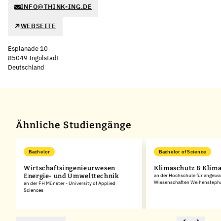
INFO@THINK-ING.DE
WEBSEITE
Esplanade 10
85049 Ingolstadt
Deutschland
Leaflet
|
©
OpenStreetMap
,
+
−
Ähnliche Studiengänge
Bachelor
Bachelor of Science
Wirtschaftsingenieurwesen
Klimaschutz & Klim
Energie- und Umwelttechnik
an der Hochschule für angew
Wissenschaften Weihenstepha
an der FH Münster - University of Applied
Sciences