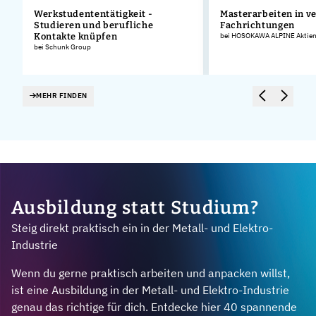
Werkstudententätigkeit -
Masterarbeiten in v
Studieren und berufliche
Fachrichtungen
Kontakte knüpfen
bei HOSOKAWA ALPINE Aktieng
bei Schunk Group
MEHR FINDEN
Ausbildung statt Studium?
Steig direkt praktisch ein in der Metall- und Elektro-
Industrie
Wenn du gerne praktisch arbeiten und anpacken willst,
ist eine Ausbildung in der Metall- und Elektro-Industrie
genau das richtige für dich. Entdecke hier 40 spannende