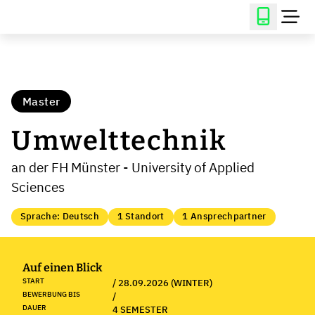
Master
Umwelttechnik
an der FH Münster - University of Applied
Sciences
Sprache: Deutsch
1 Standort
1 Ansprechpartner
Auf einen Blick
START
/ 28.09.2026 (WINTER)
BEWERBUNG BIS
/
DAUER
4 SEMESTER