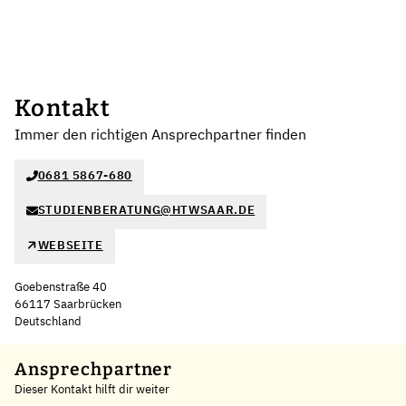
Kontakt
Immer den richtigen Ansprechpartner finden
0681 5867-680
STUDIENBERATUNG@HTWSAAR.DE
WEBSEITE
Goebenstraße 40
66117 Saarbrücken
Deutschland
Leaflet
|
©
OpenStreetMap
,
+
Ansprechpartner
Dieser Kontakt hilft dir weiter
−