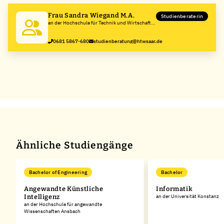
Frau Sandra Wiegand M.A.
Studienberaterin
an der Hochschule für Technik und Wirtschaft
des Saarlandes
0681 5867-680
studienberatung@htwsaar.de
Ähnliche Studiengänge
Bachelor of Engineering
Bachelor
Angewandte Künstliche
Informatik
Intelligenz
an der Universität Konstanz
an der Hochschule für angewandte
Wissenschaften Ansbach