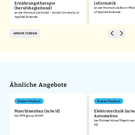
Ernährungstherapie
Informatik
(berufsbegleitend)
an der Hochschule Bonn-Rhein
of Applied Sciences
an der Hochschule Anhalt - Anhalt University of
Applied Sciences
MEHR FINDEN
Ähnliche Angebote
Duales Studium
Duales Studium
Maschinenbau (m/w/d)
Elektrotechnik (m/w/
bei SMS group GmbH
Automation
bei Michael Hörauf Maschinen
KG