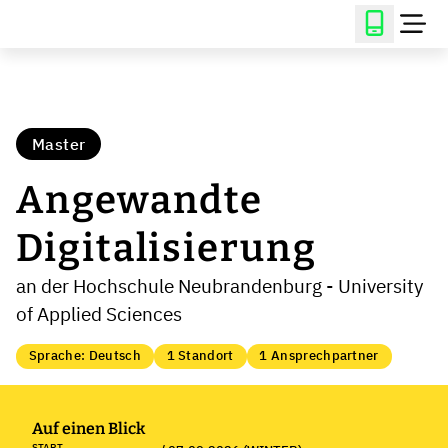
Master
Angewandte
Digitalisierung
an der Hochschule Neubrandenburg - University
of Applied Sciences
Sprache: Deutsch
1 Standort
1 Ansprechpartner
Auf einen Blick
START