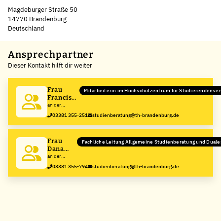
Magdeburger Straße 50
14770 Brandenburg
Deutschland
Leaflet
|
©
OpenStreetMap
,
+
Ansprechpartner
Dieser Kontakt hilft dir weiter
−
Frau
Mitarbeiterin im Hochschulzentrum für Studierendenser
Franciska
Lück
an der
Technische
03381 355-251
studienberatung@th-brandenburg.de
Hochschule
Brandenburg
Frau
Fachliche Leitung Allgemeine Studienberatung und Dual
Dana
Voigt
an der
Technische
03381 355-794
studienberatung@th-brandenburg.de
Hochschule
Brandenburg