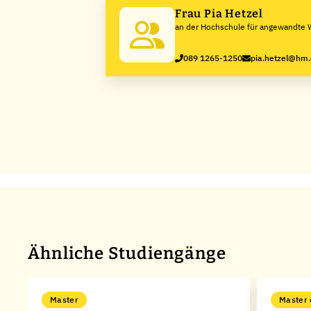
Frau Pia Hetzel
an der Hochschule für angewandte 
München
089 1265-1250
pia.hetzel@hm
Ähnliche Studiengänge
Master
Master 