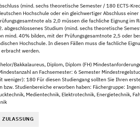
bschluss (mind. sechs theoretische Semester / 180 ECTS-Kre
 deutschen Hochschule oder ein gleichwertiger Abschluss eine
Prüfungsgesamtnote als 2,0 müssen die fachliche Eignung im 
. abgeschlossenes Studium (mind. sechs theoretische Semest
 mind. 40% bilden, mit der Prüfungsgesamtnote 2,5 oder be
ändischen Hochschule. In diesen Fällen muss die fachliche Eig
 erbracht werden.
helor/Bakkalaureus, Diplom, Diplom (FH) Mindestanforderung
indestanzahl an Fachsemester: 6 Semester Mindestregelstudi
t weniger): 180 Für diesen Studiengang sollten Sie Ihren ers
n bzw. Studienbereiche erworben haben: Fächergruppe: Ingen
cktechnik, Medientechnik, Elektrotechnik, Energietechnik, Fa
nik
R ZULASSUNG