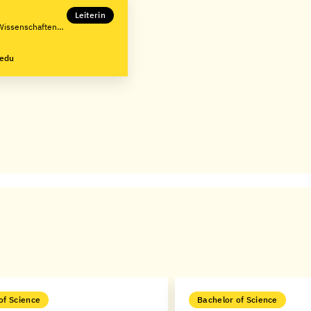
Leiterin
Wissenschaften
.edu
of Science
Bachelor of Science