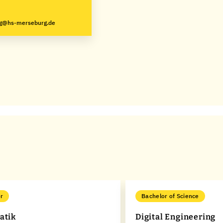
ng@hs-merseburg.de
r
Bachelor of Science
atik
Digital Engineering