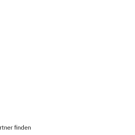
+
−
tner finden