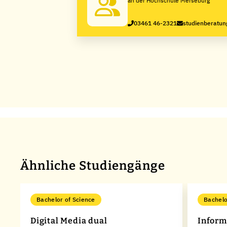
an der Hochschule Merseburg
03461 46-2321
studienberatu
Ähnliche Studiengänge
Bachelor of Science
Bachelo
Digital Media dual
Inform