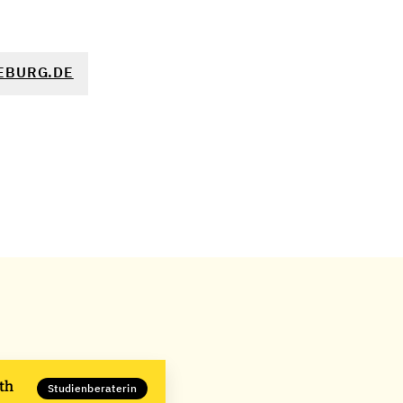
EBURG.DE
oth
Studienberaterin