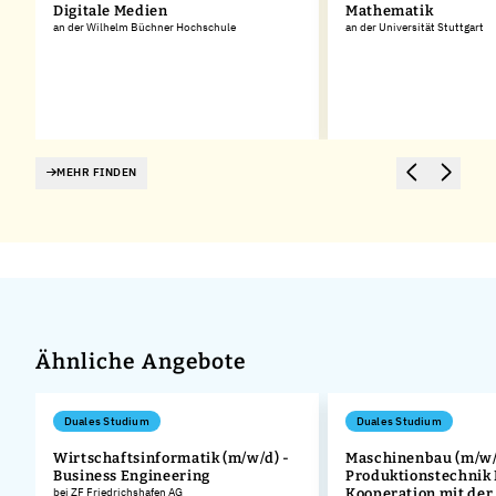
Digitale Medien
Mathematik
an der Wilhelm Büchner Hochschule
an der Universität Stuttgart
MEHR FINDEN
Ähnliche Angebote
Duales Studium
Duales Studium
Wirtschaftsinformatik (m/w/d) -
Maschinenbau (m/w/
Business Engineering
Produktionstechnik
bei ZF Friedrichshafen AG
Kooperation mit der