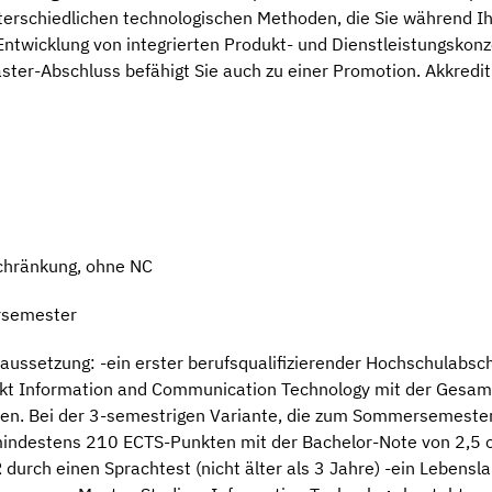
terschiedlichen technologischen Methoden, die Sie während I
Entwicklung von integrierten Produkt- und Dienstleistungskon
ster-Abschluss befähigt Sie auch zu einer Promotion. Akkrediti
chränkung, ohne NC
rsemester
ussetzung: -ein erster berufsqualifizierender Hochschulabsch
kt Information and Communication Technology mit der Gesamt
n. Bei der 3-semestrigen Variante, die zum Sommersemester
ndestens 210 ECTS-Punkten mit der Bachelor-Note von 2,5 od
urch einen Sprachtest (nicht älter als 3 Jahre) -ein Lebensla