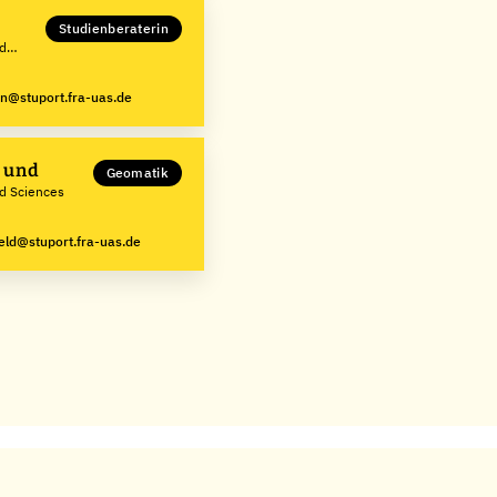
Studienberaterin
ed
n@stuport.fra-uas.de
t und
Geomatik
ed Sciences
feld@stuport.fra-uas.de