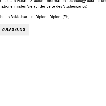
eresse am Master-Studium Information Technology besteht und 
ationen finden Sie auf der Seite des Studiengangs:
helor/Bakkalaureus, Diplom, Diplom (FH)
R ZULASSUNG