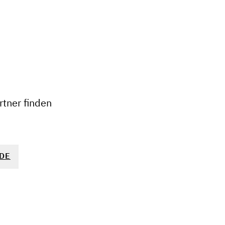
+
−
tner finden
DE