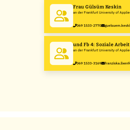
Frau Gülsüm Keskin
an der Frankfurt University of Appli
Sciences
069 1533-2770
guelsuem.keski
und Fb 4: Soziale Arbei
an der Frankfurt University of Appli
069 1533-3169
franziska.lixen