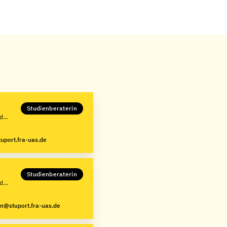
Studienberaterin
ed
uport.fra-uas.de
Studienberaterin
ed
en@stuport.fra-uas.de