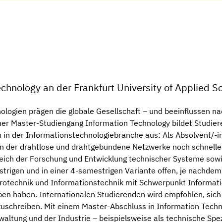
chnology an der Frankfurt University of Applied S
ogien prägen die globale Gesellschaft – und beeinflussen nac
cher Master-Studiengang Information Technology bildet Studie
 in der Informationstechnologiebranche aus: Als Absolvent/-in
 in der drahtlose und drahtgebundene Netzwerke noch schnelle
reich der Forschung und Entwicklung technischer Systeme sow
trigen und in einer 4-semestrigen Variante offen, je nachdem,
ktrotechnik und Informationstechnik mit Schwerpunkt Informa
ben haben. Internationalen Studierenden wird empfohlen, sich
schreiben. Mit einem Master-Abschluss in Information Technol
rwaltung und der Industrie – beispielsweise als technische Spez