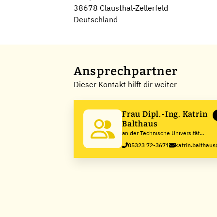
38678 Clausthal-Zellerfeld
Deutschland
Ansprechpartner
Dieser Kontakt hilft dir weiter
Frau Dipl.-Ing. Katrin
Balthaus
an der Technische Universität
Clausthal
05323 72-3671
katrin.balthaus