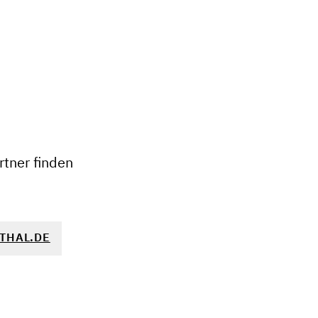
+
−
tner finden
THAL.DE