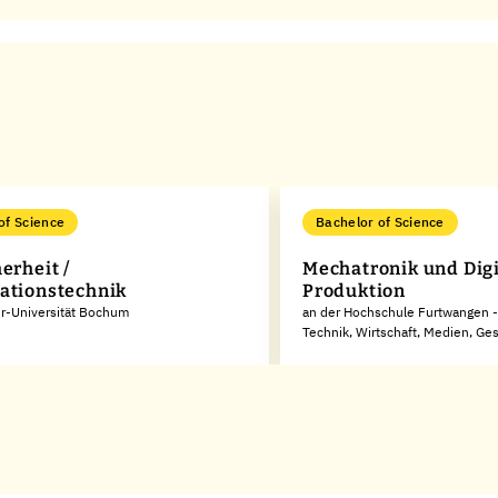
of Science
Bachelor of Science
erheit /
Mechatronik und Digi
ationstechnik
Produktion
r-Universität Bochum
an der Hochschule Furtwangen - 
Technik, Wirtschaft, Medien, Ge