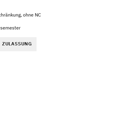
chränkung, ohne NC
rsemester
R ZULASSUNG