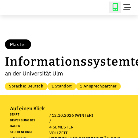
Master
Informationssystemt
an der Universität Ulm
Sprache: Deutsch
1 Standort
1 Ansprechpartner
Auf einen Blick
START
/ 12.10.2026 (WINTER)
BEWERBUNG BIS
/
DAUER
4 SEMESTER
STUDIENFORM
VOLLZEIT
ZULASSUNG