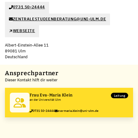
0731 50-24444
ZENTRALESTUDIENBERATUNG@UNI-ULM.DE
WEBSEITE
Albert-Einstein-Allee 11
89081 Ulm
Deutschland
Leaflet
|
©
OpenStreetMap
,
+
Ansprechpartner
Dieser Kontakt hilft dir weiter
−
Frau Eva-Maria Klein
Leitung
an der Universität Ulm
0731 50-24444
eva-maria.klein@uni-ulm.de