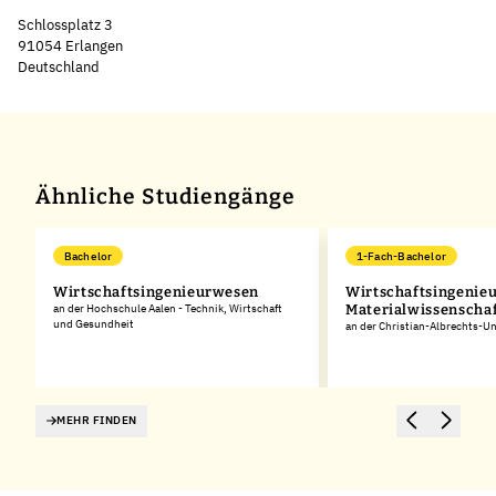
Schlossplatz 3
91054 Erlangen
Deutschland
Ähnliche Studiengänge
Bachelor
1-Fach-Bachelor
Wirtschaftsingenieurwesen
Wirtschaftsingenie
an der Hochschule Aalen - Technik, Wirtschaft
Materialwissenscha
und Gesundheit
an der Christian-Albrechts-Uni
MEHR FINDEN