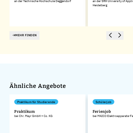
an der Technische Hochschule Deggendorf
an der SRH University of Appl
Heidelberg
MEHR FINDEN
Ähnliche Angebote
Praktikum für Studierende
Schülerjob
Praktikum
Ferienjob
bei Chr. Mayr GmbH + Co. KG
bei MAICO Elektroapparate-F