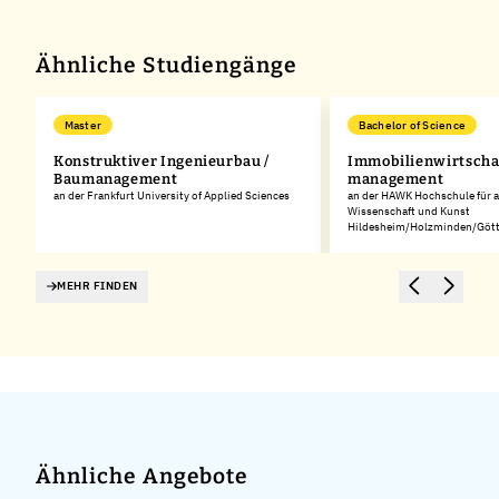
Ähnliche Studiengänge
Master
Bachelor of Science
Konstruktiver Ingenieurbau /
Immobilienwirtschaf
ed
Baumanagement
management
an der Frankfurt University of Applied Sciences
an der HAWK Hochschule für 
Wissenschaft und Kunst
Hildesheim/Holzminden/Gött
MEHR FINDEN
Ähnliche Angebote