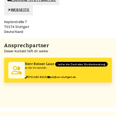
WEBSEITE
Keplerstraße 7
70174 Stuttgart
Deutschland
Leaflet
|
©
OpenStreetMap
,
+
Ansprechpartner
Dieser Kontakt hilft dir weiter
−
Herr Reiner Laue
Leiter der Zentralen Studienberatung
an der Universität
Stuttgart
0711 685-82133
zsb@uni-stuttgart.de