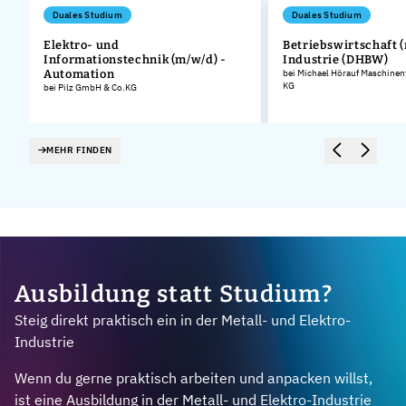
Duales Studium
Duales Studium
Elektro- und
Betriebswirtschaft (
Informationstechnik (m/w/d) -
Industrie (DHBW)
Automation
bei Michael Hörauf Maschinen
KG
bei Pilz GmbH & Co.KG
MEHR FINDEN
Ausbildung statt Studium?
Steig direkt praktisch ein in der Metall- und Elektro-
Industrie
Wenn du gerne praktisch arbeiten und anpacken willst,
ist eine Ausbildung in der Metall- und Elektro-Industrie