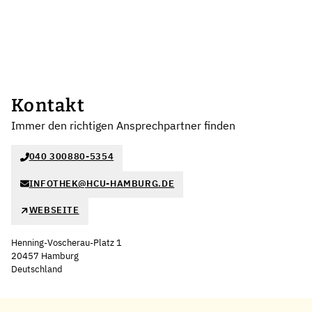
Kontakt
Immer den richtigen Ansprechpartner finden
040 300880-5354
INFOTHEK@HCU-HAMBURG.DE
WEBSEITE
Henning-Voscherau-Platz 1
20457 Hamburg
Deutschland
Leaflet
|
©
OpenStreetMap
,
+