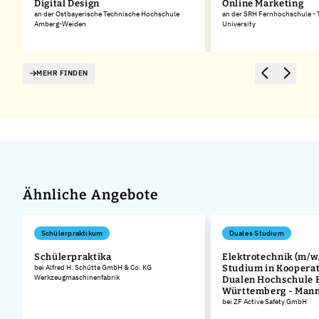
Digital Design
Online Marketing
an der Ostbayerische Technische Hochschule
an der SRH Fernhochschule - 
Amberg-Weiden
University
MEHR FINDEN
Ähnliche Angebote
Schülerpraktikum
Duales Studium
Schülerpraktika
Elektrotechnik (m/w/
bei Alfred H. Schütte GmbH & Co. KG
Studium in Kooperat
Werkzeugmaschinenfabrik
Dualen Hochschule 
Württemberg - Man
bei ZF Active Safety GmbH