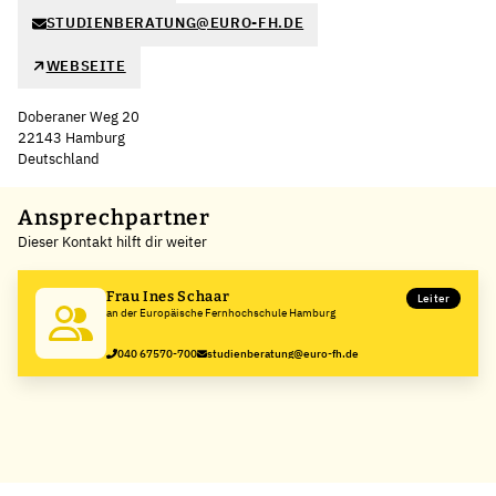
STUDIENBERATUNG@EURO-FH.DE
WEBSEITE
Doberaner Weg 20
22143 Hamburg
Deutschland
Leaflet
|
©
OpenStreetMap
,
+
Ansprechpartner
Dieser Kontakt hilft dir weiter
−
Frau Ines Schaar
Leiter
an der Europäische Fernhochschule Hamburg
040 67570-700
studienberatung@euro-fh.de