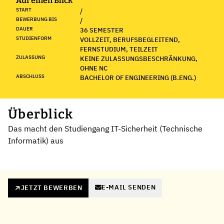
Auf einen Blick
START
/
BEWERBUNG BIS
/
DAUER
36 SEMESTER
STUDIENFORM
VOLLZEIT, BERUFSBEGLEITEND,
FERNSTUDIUM, TEILZEIT
ZULASSUNG
KEINE ZULASSUNGSBESCHRÄNKUNG,
OHNE NC
ABSCHLUSS
BACHELOR OF ENGINEERING (B.ENG.)
Überblick
Das macht den Studiengang IT-Sicherheit (Technische
Informatik) aus
E-MAIL SENDEN
JETZT BEWERBEN