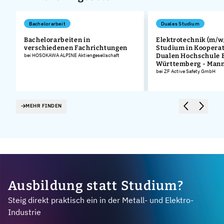
Bachelorarbeit
Duales Studium
Bachelorarbeiten in
Elektrotechnik (m/w/
verschiedenen Fachrichtungen
Studium in Kooperat
bei HOSOKAWA ALPINE Aktiengesellschaft
Dualen Hochschule 
Württemberg - Man
bei ZF Active Safety GmbH
MEHR FINDEN
Ausbildung statt Studium?
Steig direkt praktisch ein in der Metall- und Elektro-
Industrie