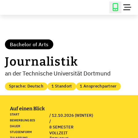
Bachelor of Arts
Journalistik
an der Technische Universität Dortmund
Sprache: Deutsch
1 Standort
1 Ansprechpartner
Auf einen Blick
START
/ 12.10.2026 (WINTER)
BEWERBUNG BIS
/
DAUER
8 SEMESTER
STUDIENFORM
VOLLZEIT
ZULASSUNG