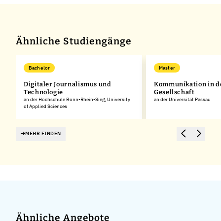
+
−
Ähnliche Studiengänge
Bachelor
Master
Digitaler Journalismus und
Kommunikation in de
Technologie
Gesellschaft
an der Hochschule Bonn-Rhein-Sieg, University
an der Universität Passau
of Applied Sciences
MEHR FINDEN
Ähnliche Angebote